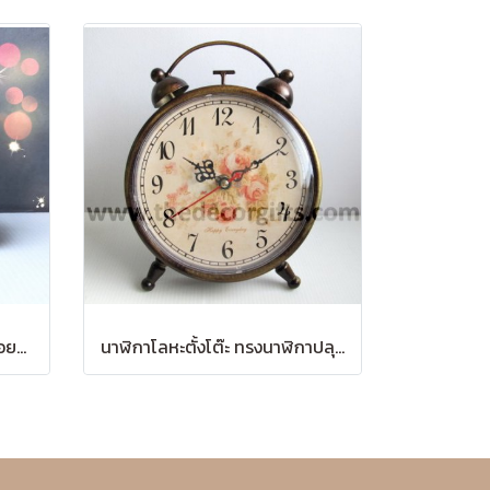
ตุ๊กตากระเบื้องวินเทจแท้ หนูน้อยนั่งกล่องของขวัญ (2 ตัว)
นาฬิกาโลหะตั้งโต๊ะ ทรงนาฬิกาปลุกสีบรอนซ์ สไตล์วินเทจ