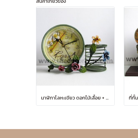
สินค้าเกี่ยวข้อง
นาฬิกาโลหะเขียว ดอกไม้เลื้อย + กระป๋องใส่ของ สไตล์วินเทจ