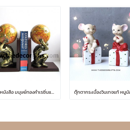
ที่กั้นหนังสือ มนุษย์ทองคำเรซิ่นแบกลูกโลก สไตล์โรมันคลาสสิก