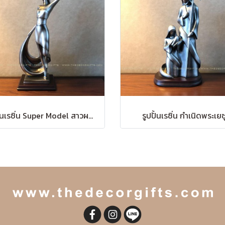
รูปปั้นเรซิ่น Super Model สาวผมยาวยืน
รูปปั้นเรซิ่น กำเนิดพระเยซ