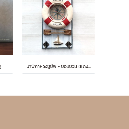
ู
นาฬิกาห่วงชูชีพ + ขอแขวน (แดง) แนวทะเล