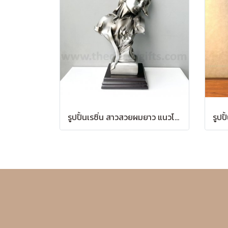
รูปปั้นเรซิ่น สาวสวยผมยาว แนวโรมันคลาสสิก (สูง 24 ซม.)